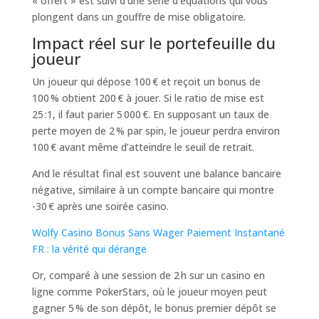
« offert » est suivi d’une série d’équations qui vous
plongent dans un gouffre de mise obligatoire.
Impact réel sur le portefeuille du
joueur
Un joueur qui dépose 100 € et reçoit un bonus de
100 % obtient 200 € à jouer. Si le ratio de mise est
25 :1, il faut parier 5 000 €. En supposant un taux de
perte moyen de 2 % par spin, le joueur perdra environ
100 € avant même d’atteindre le seuil de retrait.
And le résultat final est souvent une balance bancaire
négative, similaire à un compte bancaire qui montre
-30 € après une soirée casino.
Wolfy Casino Bonus Sans Wager Paiement Instantané
FR : la vérité qui dérange
Or, comparé à une session de 2 h sur un casino en
ligne comme PokerStars, où le joueur moyen peut
gagner 5 % de son dépôt, le bonus premier dépôt se