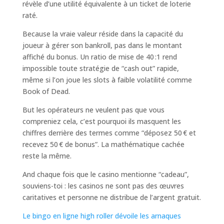
révèle d’une utilité équivalente à un ticket de loterie
raté.
Because la vraie valeur réside dans la capacité du
joueur à gérer son bankroll, pas dans le montant
affiché du bonus. Un ratio de mise de 40 :1 rend
impossible toute stratégie de “cash out” rapide,
même si l’on joue les slots à faible volatilité comme
Book of Dead.
But les opérateurs ne veulent pas que vous
compreniez cela, c’est pourquoi ils masquent les
chiffres derrière des termes comme “déposez 50 € et
recevez 50 € de bonus”. La mathématique cachée
reste la même.
And chaque fois que le casino mentionne “cadeau”,
souviens-toi : les casinos ne sont pas des œuvres
caritatives et personne ne distribue de l’argent gratuit.
Le bingo en ligne high roller dévoile les arnaques