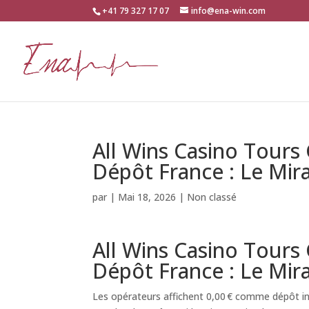
+41 79 327 17 07
info@ena-win.com
All Wins Casino Tours 
Dépôt France : Le Mi
par
|
Mai 18, 2026
| Non classé
All Wins Casino Tours 
Dépôt France : Le Mi
Les opérateurs affichent 0,00 € comme dépôt in