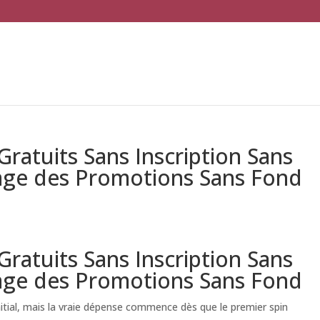
Gratuits Sans Inscription Sans
rage des Promotions Sans Fond
Gratuits Sans Inscription Sans
rage des Promotions Sans Fond
itial, mais la vraie dépense commence dès que le premier spin