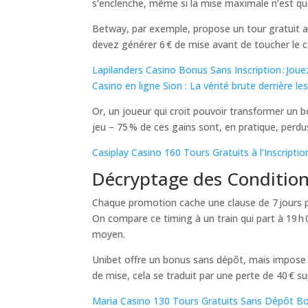
s’enclenche, même si la mise maximale n’est que
Betway, par exemple, propose un tour gratuit av
devez générer 6 € de mise avant de toucher le ca
Lapilanders Casino Bonus Sans Inscription : Jou
Casino en ligne Sion : La vérité brute derrière 
Or, un joueur qui croit pouvoir transformer un b
jeu – 75 % de ces gains sont, en pratique, perd
Casiplay Casino 160 Tours Gratuits à l’Inscript
Décryptage des Condition
Chaque promotion cache une clause de 7 jours pou
On compare ce timing à un train qui part à 19 h 0
moyen.
Unibet offre un bonus sans dépôt, mais impose u
de mise, cela se traduit par une perte de 40 € s
Maria Casino 130 Tours Gratuits Sans Dépôt Bonu