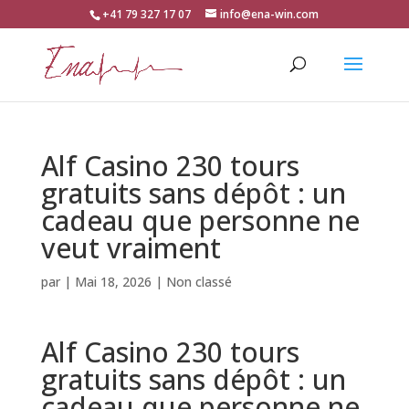
+41 79 327 17 07
info@ena-win.com
Alf Casino 230 tours
gratuits sans dépôt : un
cadeau que personne ne
veut vraiment
par
|
Mai 18, 2026
| Non classé
Alf Casino 230 tours
gratuits sans dépôt : un
cadeau que personne ne