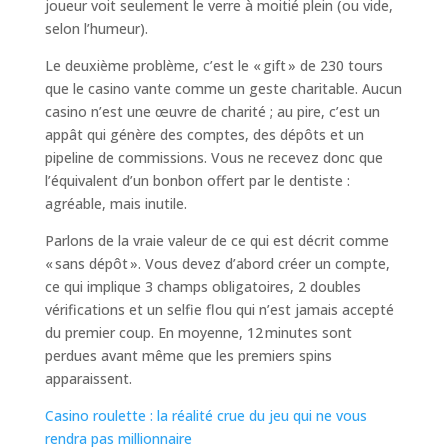
joueur voit seulement le verre à moitié plein (ou vide,
selon l’humeur).
Le deuxième problème, c’est le « gift » de 230 tours
que le casino vante comme un geste charitable. Aucun
casino n’est une œuvre de charité ; au pire, c’est un
appât qui génère des comptes, des dépôts et un
pipeline de commissions. Vous ne recevez donc que
l’équivalent d’un bonbon offert par le dentiste :
agréable, mais inutile.
Parlons de la vraie valeur de ce qui est décrit comme
« sans dépôt ». Vous devez d’abord créer un compte,
ce qui implique 3 champs obligatoires, 2 doubles
vérifications et un selfie flou qui n’est jamais accepté
du premier coup. En moyenne, 12 minutes sont
perdues avant même que les premiers spins
apparaissent.
Casino roulette : la réalité crue du jeu qui ne vous
rendra pas millionnaire