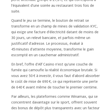
l’équivalent d’une soirée au restaurant trois fois de
suite.
Quand le jeu se termine, le bouton de retrait se
transforme en un champ de mines de validation KYC,
qui exige une facture d’électricité datant de moins de
30 jours, un relevé bancaire, et parfois même un
justificatif d’adresse. Le processus, évalué à
45 minutes d’attente moyenne, transforme le gain
escompté en un cauchemar administratif.
En bref, l’offre d’Alf Casino n’est qu’une couche de
fumée qui camoufle la réalité économique brutale. Si
vous avez 50 € à investir, il vous faut d’abord absorber
le coût de mise de 690 €, ce qui représente une perte
de 640 € avant même de toucher le premier centime.
Par ailleurs, les plateformes comme Winamax, qui se
concentrent davantage sur le sport, offrent souvent
des bonus de dépôt plus transparents avec un facteur