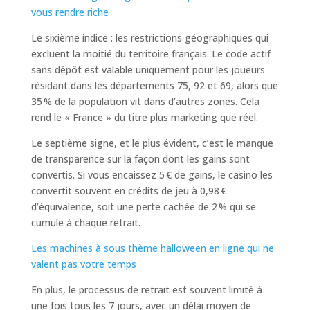
vous rendre riche
Le sixième indice : les restrictions géographiques qui
excluent la moitié du territoire français. Le code actif
sans dépôt est valable uniquement pour les joueurs
résidant dans les départements 75, 92 et 69, alors que
35 % de la population vit dans d’autres zones. Cela
rend le « France » du titre plus marketing que réel.
Le septième signe, et le plus évident, c’est le manque
de transparence sur la façon dont les gains sont
convertis. Si vous encaissez 5 € de gains, le casino les
convertit souvent en crédits de jeu à 0,98 €
d’équivalence, soit une perte cachée de 2 % qui se
cumule à chaque retrait.
Les machines à sous thème halloween en ligne qui ne
valent pas votre temps
En plus, le processus de retrait est souvent limité à
une fois tous les 7 jours, avec un délai moyen de