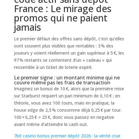
France : Le mirage des
promos qui ne paient
jamais
Le premier défaut des offres sans dépôt, c’est qu’elles
sont souvent plus visibles que rentables : 3 % des
joueurs y voient réellement un gain supérieur à 5 €, les
97 % restants se contentent d’un « cadeau » qui
ressemble à un ticket de loterie expiré.
Le premier signe : un montant minime qui ne
couvre même pas les frais de transaction
Imaginez un bonus de 10 €, alors que la première mise
sur Starburst requiert un pari minimum de 0,10 € ; en
théorie, vous avez 100 tours, mais en pratique, la
house edge de 2,5 % consomme déjà 0,25 € par tour.
100 × 0,25 € = 25 €, donc vous passez en negative
avant même d’atteindre le cash‑out.
7bit casino bonus premier dépôt 2026 : la vérité crue