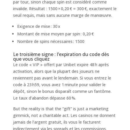
par tour, sinon chaque spin est considéré comme
invalide. Résultat : 1500 × 0,20 € = 300 €, exactement le
seuil requis, mais sans aucune marge de manœuvre.
Exigence de mise : 30 x
Montant de mise moyen par spin : 0,20 €
Nombre de spins nécessaires : 1500
Le troisième signe : l’expiration du code dès
que vous cliquez
Le code « VIP » offert par Unibet expire 48 h après
activation, alors que la plupart des joueurs ne
reviennent pas avant le lendemain. Si vous entrez le
code à 23 h59, vous avez 1 minute pour valider le
dépôt, sinon le bonus disparaît comme un fantôme.
Le taux d’abandon dépasse 60 %.
But the reality is that the “gift” is just a marketing
gimmick, not a charitable act. Les casinos ne donnent
jamais de l’argent gratuit, ils vous le facturent
indirectement via les spreads et les commissions.