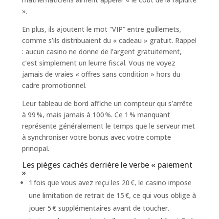
».
En plus, ils ajoutent le mot “VIP” entre guillemets,
comme s’ils distribuaient du « cadeau » gratuit. Rappel
: aucun casino ne donne de l’argent gratuitement,
c’est simplement un leurre fiscal. Vous ne voyez
jamais de vraies « offres sans condition » hors du
cadre promotionnel.
Leur tableau de bord affiche un compteur qui s’arrête
à 99 %, mais jamais à 100 %. Ce 1 % manquant
représente généralement le temps que le serveur met
à synchroniser votre bonus avec votre compte
principal.
Les pièges cachés derrière le verbe « paiement
»
1 fois que vous avez reçu les 20 €, le casino impose
une limitation de retrait de 15 €, ce qui vous oblige à
jouer 5 € supplémentaires avant de toucher.